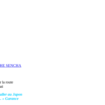
 la route
ai
taller au Japon
e… » Garance